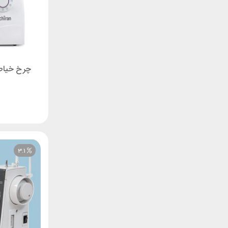
چرخ خیاطی کاچی
3.1