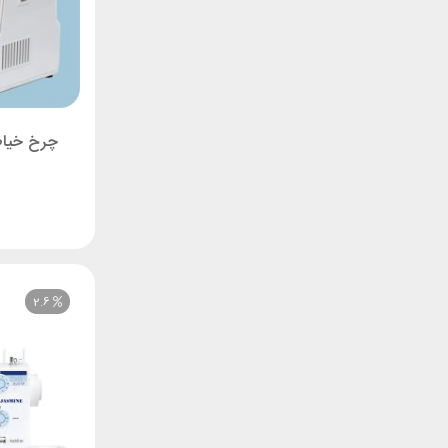
چرخ خیاطی کاچ
2.6