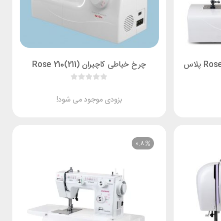
چرخ خیاطی کاچیران (211)Rose 210
بزودی موجود می شود!
0.8