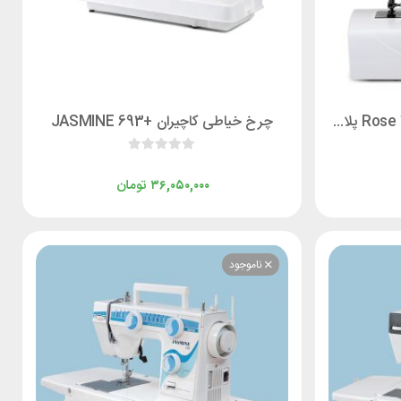
چرخ خیاطی کاچیران (220)Rose 223 پلاس
چرخ خیاطی کاچیران +JASMINE 693
تومان
۳۶,۰۵۰,۰۰۰
ناموجود