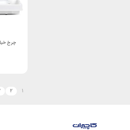
چرخ خیاطی کا
3
2
1