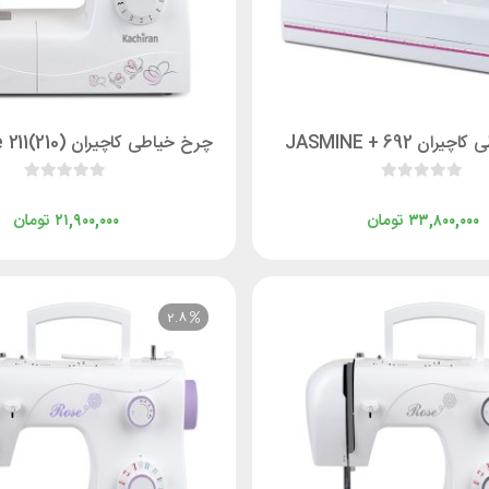
ان 692 + JASMINE
چرخ خیاطی کاچیران (210)Rose 211 پلاس
تومان
تومان
۲۱,۹۰۰,۰۰۰
۳۳,۸۰۰,۰۰۰
2.8