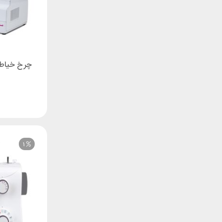
چرخ خیاطی کاچیر
1