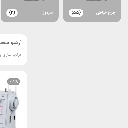
چرخ خیاطی
(55)
سردوز
(2)
آرشیو محص
مرتب سازی بر
2.6