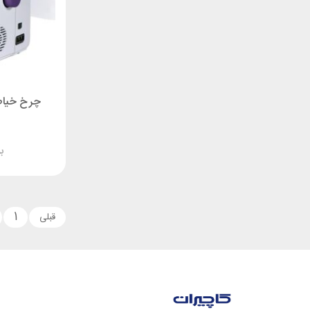
چرخ خیاطی ک
ب
1