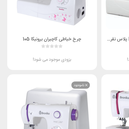
چرخ خیاطی کاچیران Rose330 پلاس نقره ای
چرخ خیاطی کاچیران برونیکا 105
بزودی موجود می شود!
ناموجود