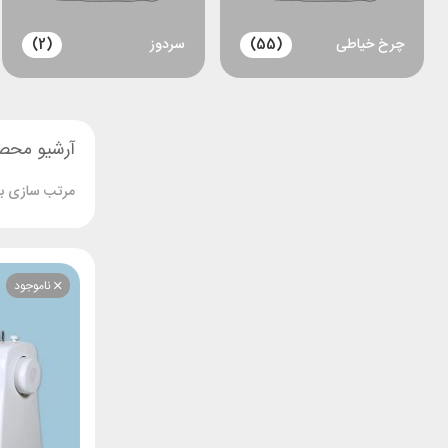
چرخ خیاطی
(55)
سردوز
(2)
آرشیو محص
مرتب سازی بر
ناموجود