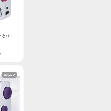
چرخ خیا
ب
ناموجود