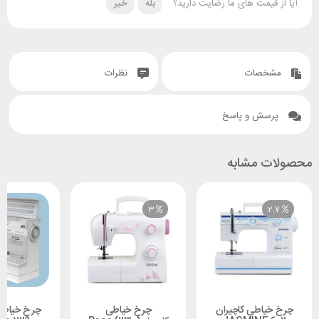
آیا از قیمت های ما رضایت دارید؟
بله
خیر
مشخصات
نظرات
پرسش و پاسخ
محصولات مشابه
3
2.7
چرخ خیاطی کاچیران
چرخ خیاطی
چرخ خیاطی