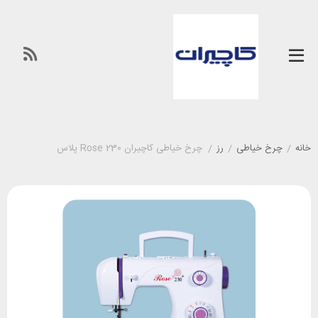
خانه
/
چرخ خیاطی
/
رز
/
چرخ خیاطی کاچیران Rose 230 پلاس