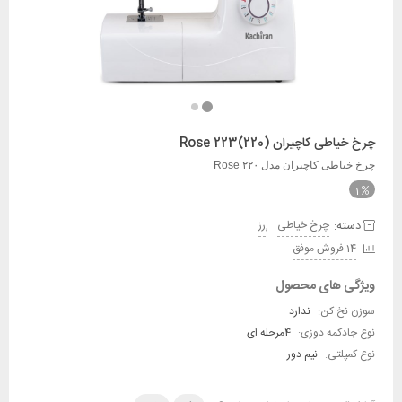
چرخ خیاطی کاچیران (220)Rose 223
چرخ خیاطی کاچیران مدل Rose ۲۲۰
1
دسته:
,
چرخ خیاطی
رز
14 فروش موفق
ویژگی های محصول
سوزن نخ کن:
ندارد
نوع جادکمه دوزی:
4مرحله ای
نوع کمپلتی:
نیم دور