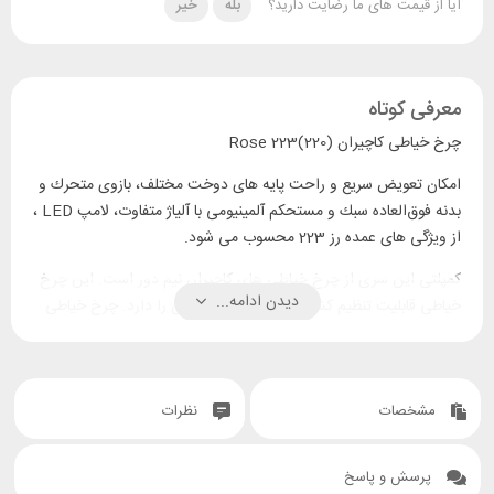
آیا از قیمت های ما رضایت دارید؟
بله
خیر
معرفی کوتاه
چرخ خیاطی کاچیران (220)Rose 223
امكان تعویض سریع و راحت پایه های دوخت مختلف، بازوی متحرك و
بدنه فوق‌العاده سبك و مستحكم آلمینیومی با آلیاژ متفاوت، لامپ LED ،
از ویژگی های عمده رز 223 محسوب می شود.
كمپلتی این سری از چرخ خیاطی های كاچیران نیم دور است. این چرخ
دیدن ادامه...
خیاطی قابلیت تنظیم کشش نخ و نخ کشی آسان را دارد. چرخ خیاطی
223 قابلیت تغییر موقعیت سوزن برای دوخت های زیپ دوزی، لبه
دوزی و قیطان دوزی را دارد. چرخ خیاطی رز 223از بازوی آزاد برخوردار
است كه جهت دوخت سرآستین،آستین،جیب شلوار،سجاف، لباسهای
مشخصات
نظرات
بچگانه و … به كار می رود. طول دوخت در این چرخ خیاطی از 0 تا 4
میلی‌متر و عرض دوخت این چرخ خیاطی از 0 تا 5 میلی‌متر می باشد.
پرسش و پاسخ
قابلیت انجام دوخت جادكمه ای 4 مرحله ای