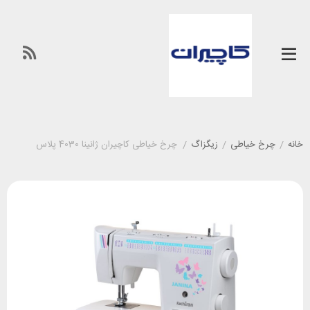
خانه
/
چرخ خیاطی
/
زیگزاگ
/
چرخ خیاطی کاچیران ژانینا 4030 پلاس